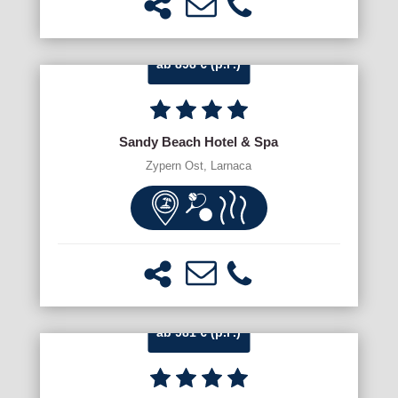
ab 898 € (p.P.)
Sandy Beach Hotel & Spa
Zypern Ost, Larnaca
ab 981 € (p.P.)